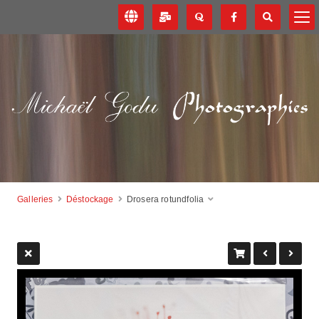
Galleries
Déstockage
Drosera rotundfolia